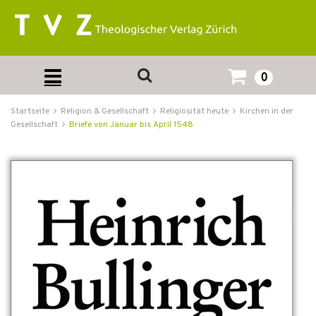
0
Startseite
Religion & Gesellschaft
Religiosität heute
Kirchen in der
Gesellschaft
Briefe von Januar bis April 1548