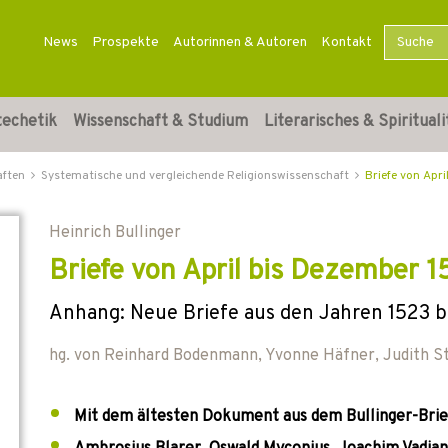
News
Prospekte
Autorinnen & Autoren
Kontakt
techetik
Wissenschaft & Studium
Literarisches & Spirituali
aften
Systematische und vergleichende Religionswissenschaft
Briefe von Apr
Heinrich Bullinger
Briefe von April bis Dezember 1
Anhang: Neue Briefe aus den Jahren 1523 b
hg. von
Reinhard Bodenmann
,
Yvonne Häfner
,
Judith S
Mit dem ältesten Dokument aus dem Bullinger-Bri