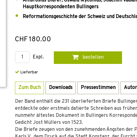
Ambrosius Blarer, Oswald Myconius, Joachim Vadian
Hauptkorrespondenten Bullingers
Reformationsgeschichte der Schweiz und Deutschl
CHF 180.00
Expl.
bestellen
Lieferbar
Zum Buch
Downloads
Pressestimmen
Autor
Der Band enthält die 231 überlieferten Briefe Bullinge
entdeckte oder erstmals datierte Schreiben aus frühere
nunmehr ältestes Dokument in Bullingers Korresponde
Gedicht Jost Müllers von 1523.
Die Briefe zeugen von den zunehmenden Ängsten der P
Karls V., dem Druck auf die Stadt Konstanz, der Furcht 