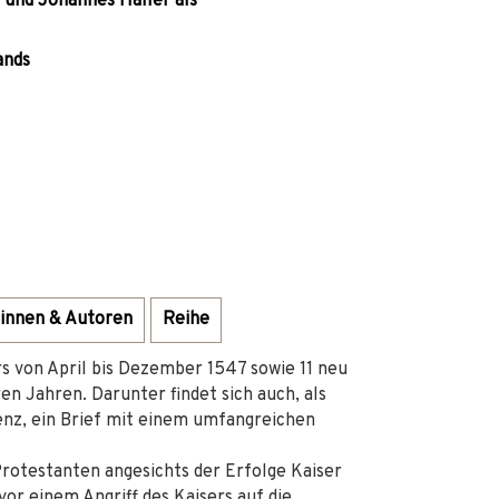
 und Johannes Haller als
ands
innen & Autoren
Reihe
rs von April bis Dezember 1547 sowie 11 neu
n Jahren. Darunter findet sich auch, als
nz, ein Brief mit einem umfangreichen
rotestanten angesichts der Erfolge Kaiser
vor einem Angriff des Kaisers auf die