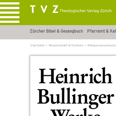
Zürcher Bibel & Gesangbuch
Pfarramt & Ka
Startseite
Wissenschaft & Studium
Religionswissensch