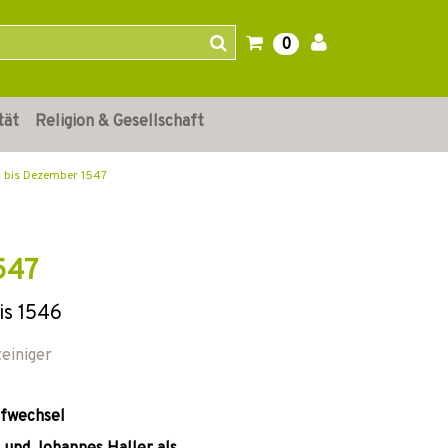
0
tät
Religion & Gesellschaft
il bis Dezember 1547
547
is 1546
teiniger
efwechsel