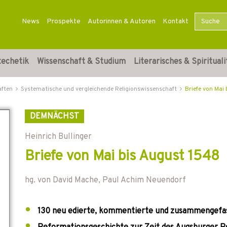
News
Prospekte
Autorinnen & Autoren
Kontakt
techetik
Wissenschaft & Studium
Literarisches & Spirituali
aften
Systematische und vergleichende Religionswissenschaft
Briefe von Mai
DEMNÄCHST
Heinrich Bullinger
Briefe von Mai bis August 1548
hg. von
David Mache
,
Paul Achim Neuendorf
130 neu edierte, kommentierte und zusammengefas