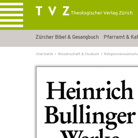
Zürcher Bibel & Gesangbuch
Pfarramt & Ka
Startseite
Wissenschaft & Studium
Religionswissensch