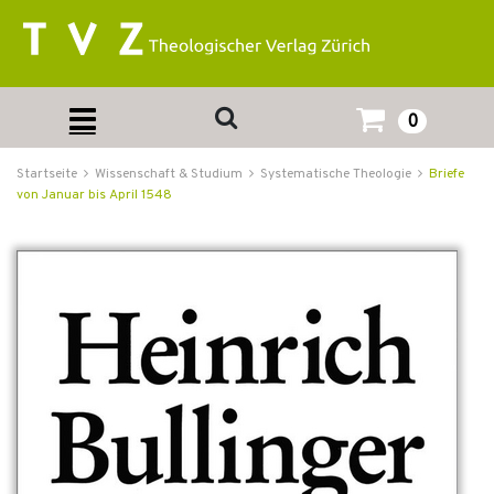
0
Startseite
Wissenschaft & Studium
Systematische Theologie
Briefe
von Januar bis April 1548