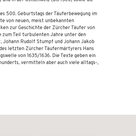
) und in der Ostschweiz (bis 1560) sowie die
des 500. Geburtstags der Täuferbewegung im
rte von neuen, meist unbekannten
ken zur Geschichte der Zürcher Täufer von
ie zum Teil turbulenten Jahre unter den
er, Johann Rudolf Stumpf und Johann Jakob
e des letzten Zürcher Täufermärtyrers Hans
ngswelle von 1635/1636. Die Texte geben ein
hunderts, vermitteln aber auch viele alltags-,