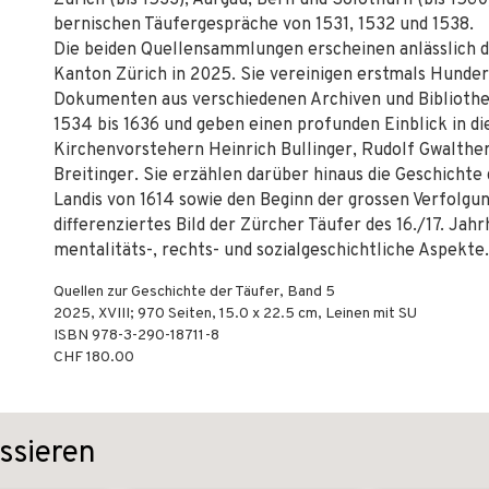
Zürich (bis 1533), Aargau, Bern und Solothurn (bis 1560
bernischen Täufergespräche von 1531, 1532 und 1538.
Die beiden Quellensammlungen erscheinen anlässlich 
Kanton Zürich in 2025. Sie vereinigen erstmals Hunde
Dokumenten aus verschiedenen Archiven und Bibliothe
1534 bis 1636 und geben einen profunden Einblick in d
Kirchenvorstehern Heinrich Bullinger, Rudolf Gwalth
Breitinger. Sie erzählen darüber hinaus die Geschicht
Landis von 1614 sowie den Beginn der gros­sen Verfolgu
differenziertes Bild der Zürcher Täufer des 16./17. Jahr
mentalitäts-, rechts- und sozialgeschichtliche Aspekte.
Quellen zur Geschichte der Täufer, Band 5
2025
,
XVIII; 970
Seiten, 15.0 x 22.5 cm,
Leinen mit SU
ISBN
978-3-290-18711-8
CHF 180.00
ssieren