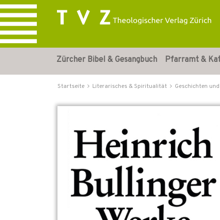
Zürcher Bibel & Gesangbuch
Pfarramt & Ka
Startseite
Literarisches & Spiritualität
Geschichten und