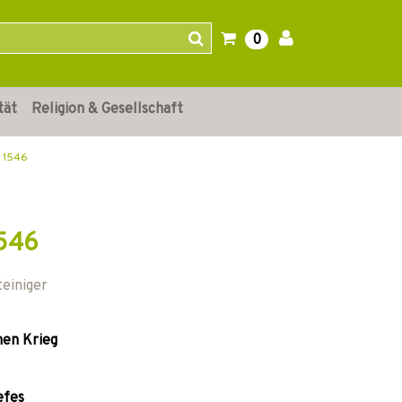
0
tät
Religion & Gesellschaft
r 1546
1546
teiniger
hen Krieg
efes