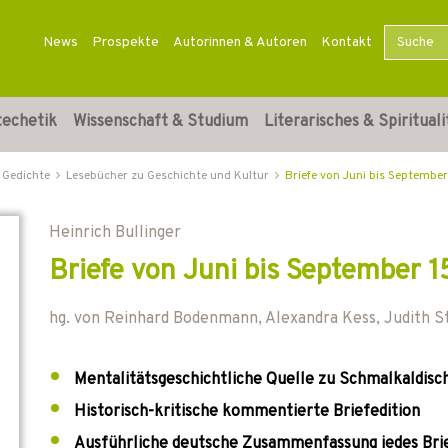
News
Prospekte
Autorinnen & Autoren
Kontakt
techetik
Wissenschaft & Studium
Literarisches & Spirituali
 Gedichte
Lesebücher zu Geschichte und Kultur
Briefe von Juni bis Septembe
Heinrich Bullinger
Briefe von Juni bis September 
hg. von
Reinhard Bodenmann
,
Alexandra Kess
,
Judith S
Mentalitätsgeschichtliche Quelle zu Schmalkaldisc
Historisch-kritische kommentierte Briefedition
Ausführliche deutsche Zusammenfassung jedes Bri