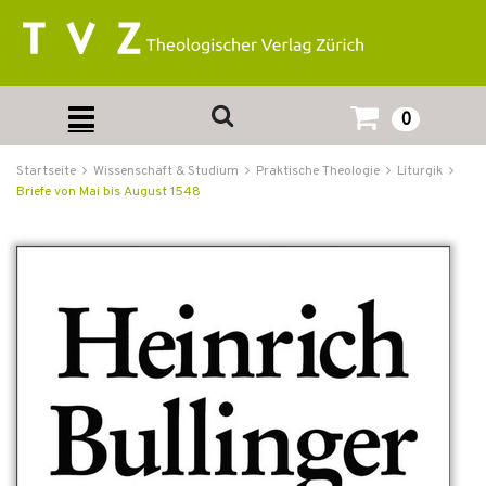
0
Startseite
Wissenschaft & Studium
Praktische Theologie
Liturgik
Briefe von Mai bis August 1548