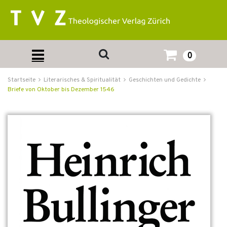
0
Startseite
Literarisches & Spiritualität
Geschichten und Gedichte
Briefe von Oktober bis Dezember 1546