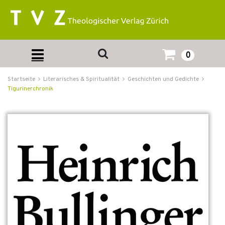
0
Startseite
Literarisches & Spiritualität
Geschichten und Gedichte
Tigurinerchronik