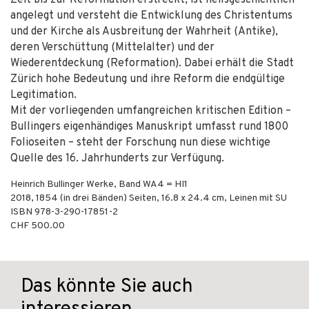
Zeit bis zur Reformation erstreckt, ist heilsgeschichtlich
angelegt und versteht die Entwicklung des Christentums
und der Kirche als Ausbreitung der Wahrheit (Antike),
deren Verschüttung (Mittelalter) und der
Wiederentdeckung (Reformation). Dabei erhält die Stadt
Zürich hohe Bedeutung und ihre Reform die endgültige
Legitimation.
Mit der vorliegenden umfangreichen kritischen Edition –
Bullingers eigenhändiges Manuskript umfasst rund 1800
Folioseiten – steht der Forschung nun diese wichtige
Quelle des 16. Jahrhunderts zur Verfügung.
Heinrich Bullinger Werke, Band WA4 = HI1
2018
,
1854 (in drei Bänden)
Seiten, 16.8 x 24.4 cm,
Leinen mit SU
ISBN
978-3-290-17851-2
CHF 500.00
Das könnte Sie auch