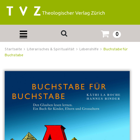
0
Startseite
Literarisches & Spiritualität
Lebenshilfe
Buchstabe für
Buchstabe