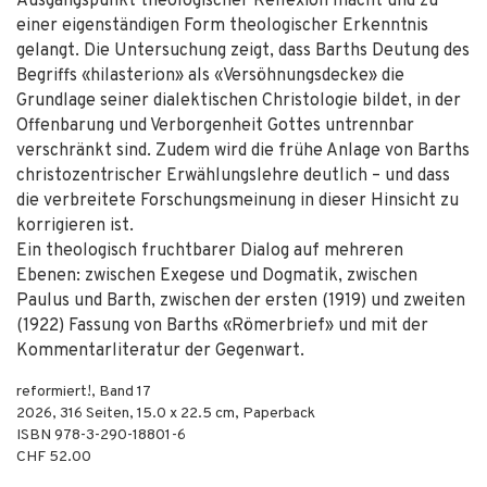
Ausgangspunkt theologischer Reflexion macht und zu
einer eigenständigen Form theologischer Erkenntnis
gelangt. Die Untersuchung zeigt, dass Barths Deutung des
Begriffs «hilasterion» als «Versöhnungsdecke» die
Grundlage seiner dialektischen Christologie bildet, in der
Offenbarung und Verborgenheit Gottes untrennbar
verschränkt sind. Zudem wird die frühe Anlage von Barths
christozentrischer Erwählungslehre deutlich – und dass
die verbreitete Forschungsmeinung in dieser Hinsicht zu
korrigieren ist.
Ein theologisch fruchtbarer Dialog auf mehreren
Ebenen: zwischen Exegese und Dogmatik, zwischen
Paulus und Barth, zwischen der ersten (1919) und zweiten
(1922) Fassung von Barths «Römerbrief» und mit der
Kommentarliteratur der Gegenwart.
reformiert!, Band 17
2026
,
316
Seiten, 15.0 x 22.5 cm,
Paperback
ISBN
978-3-290-18801-6
CHF 52.00