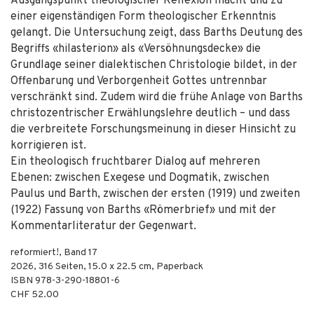
Ausgangspunkt theologischer Reflexion macht und zu
einer eigenständigen Form theologischer Erkenntnis
gelangt. Die Untersuchung zeigt, dass Barths Deutung des
Begriffs «hilasterion» als «Versöhnungsdecke» die
Grundlage seiner dialektischen Christologie bildet, in der
Offenbarung und Verborgenheit Gottes untrennbar
verschränkt sind. Zudem wird die frühe Anlage von Barths
christozentrischer Erwählungslehre deutlich – und dass
die verbreitete Forschungsmeinung in dieser Hinsicht zu
korrigieren ist.
Ein theologisch fruchtbarer Dialog auf mehreren
Ebenen: zwischen Exegese und Dogmatik, zwischen
Paulus und Barth, zwischen der ersten (1919) und zweiten
(1922) Fassung von Barths «Römerbrief» und mit der
Kommentarliteratur der Gegenwart.
reformiert!, Band 17
2026
,
316
Seiten, 15.0 x 22.5 cm,
Paperback
ISBN
978-3-290-18801-6
CHF 52.00