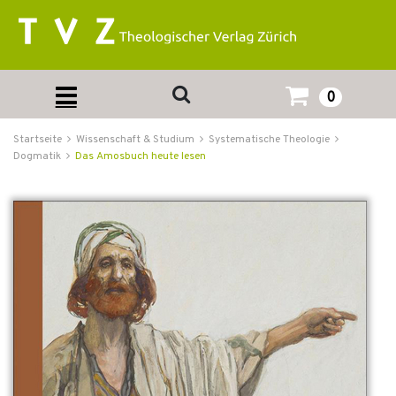
0
Startseite
Wissenschaft & Studium
Systematische Theologie
Dogmatik
Das Amosbuch heute lesen