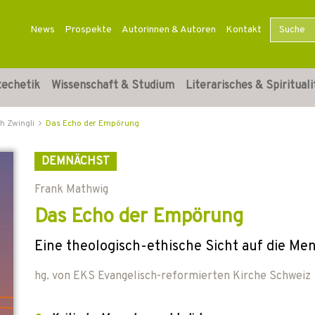
News
Prospekte
Autorinnen & Autoren
Kontakt
techetik
Wissenschaft & Studium
Literarisches & Spirituali
h Zwingli
Das Echo der Empörung
DEMNÄCHST
Frank Mathwig
Das Echo der Empörung
Eine theologisch-ethische Sicht auf die M
hg. von
EKS Evangelisch-reformierten Kirche Schweiz