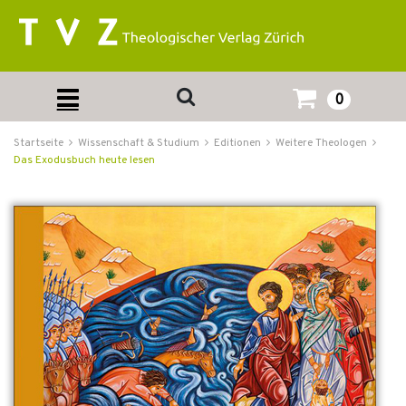
0
Startseite
Wissenschaft & Studium
Editionen
Weitere Theologen
Das Exodusbuch heute lesen