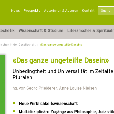
News
Prospekte
Autorinnen & Autoren
Kontakt
techetik
Wissenschaft & Studium
Literarisches & Spirituali
irchen in der Gesellschaft
«Das ganze ungeteilte Dasein»
«Das ganze ungeteilte Dasein»
Unbedingtheit und Universalität im Zeitalt
Pluralen
hg. von
Georg Pfleiderer
,
Anne Louise Nielsen
Neue Wirklichkeitswissenschaft
Multidisziplinäre Zugänge aus Philosophie, Judaisti