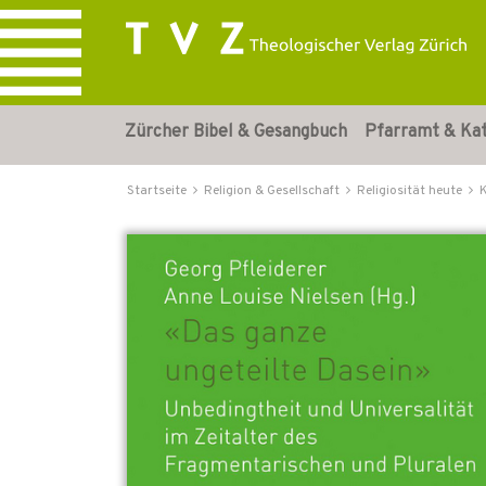
Zürcher Bibel & Gesangbuch
Pfarramt & Ka
Startseite
Religion & Gesellschaft
Religiosität heute
K