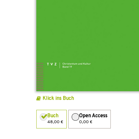
Klick ins Buch
Buch
Open Access
48,00 €
0,00 €