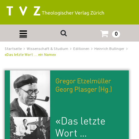
0
Startseite
Wissenschaft & Studium
Editionen
Heinrich Bullinger
«Das letzte Wort … ein Name»