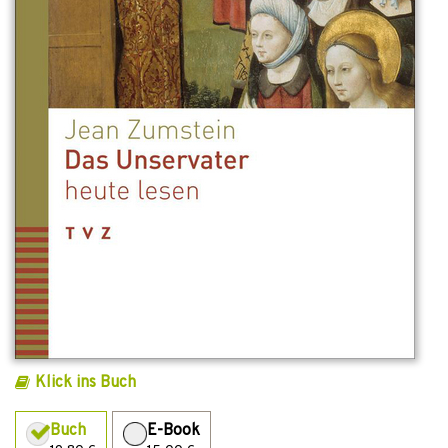
Klick ins Buch
Buch
E-Book