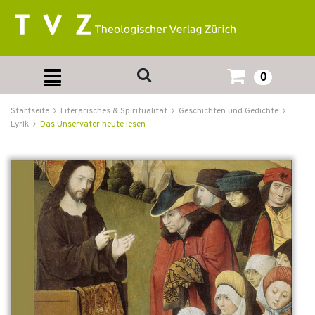
0
Startseite
Literarisches & Spiritualität
Geschichten und Gedichte
Lyrik
Das Unservater heute lesen