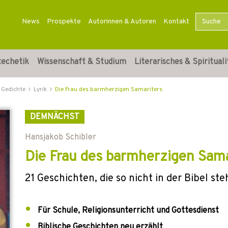
News
Prospekte
Autorinnen & Autoren
Kontakt
techetik
Wissenschaft & Studium
Literarisches & Spirituali
 Gedichte
Lyrik
Die Frau des barmherzigen Samariters
DEMNÄCHST
Hansjakob Schibler
Die Frau des barmherzigen Sama
21 Geschichten, die so nicht in der Bibel st
Für Schule, Religionsunterricht und Gottesdienst
Biblische Geschichten neu erzählt