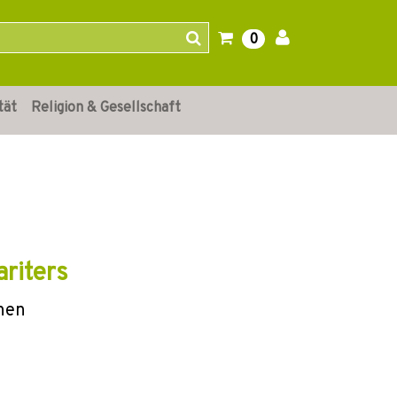
0
tät
Religion & Gesellschaft
riters
ehen