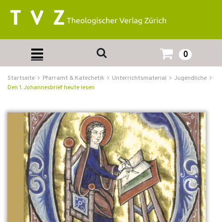
0
Startseite
Pfarramt & Katechetik
Unterrichtsmaterial
Jugendliche
Den 1. Johannesbrief heute lesen