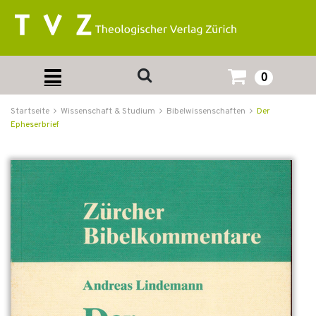
0
Startseite
Wissenschaft & Studium
Bibelwissenschaften
Der
Epheserbrief