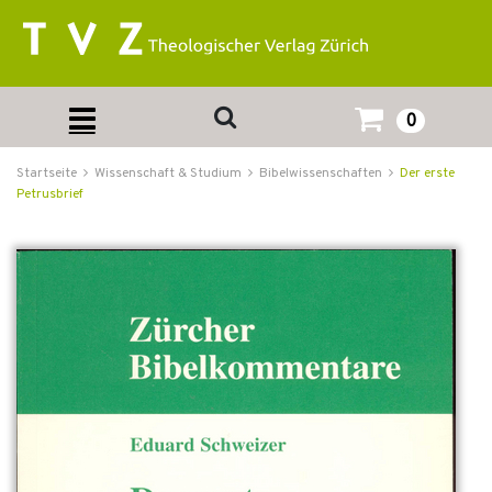
0
Startseite
Wissenschaft & Studium
Bibelwissenschaften
Der erste
Petrusbrief