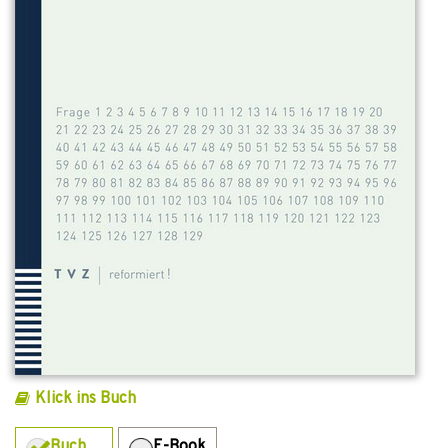
Klick ins Buch
Buch
E-Book