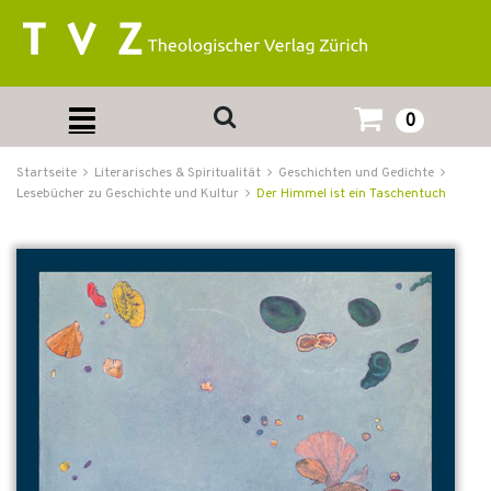
0
Startseite
Literarisches & Spiritualität
Geschichten und Gedichte
Lesebücher zu Geschichte und Kultur
Der Himmel ist ein Taschentuch