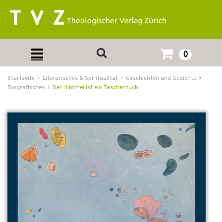
0
Startseite
Literarisches & Spiritualität
Geschichten und Gedichte
Biografisches
Der Himmel ist ein Taschentuch