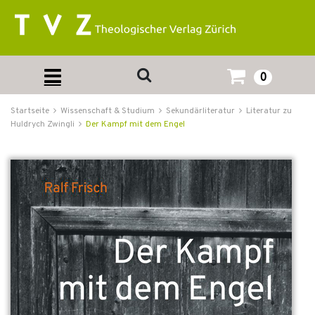
0
Startseite
Wissenschaft & Studium
Sekundärliteratur
Literatur zu
Huldrych Zwingli
Der Kampf mit dem Engel