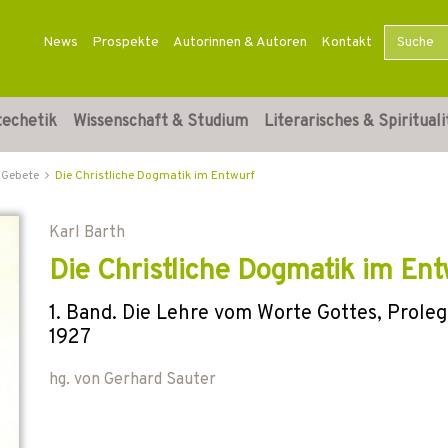
News
Prospekte
Autorinnen & Autoren
Kontakt
techetik
Wissenschaft & Studium
Literarisches & Spirituali
Gebete
Die Christliche Dogmatik im Entwurf
Karl Barth
Die Christliche Dogmatik im Ent
1. Band. Die Lehre vom Worte Gottes, Prole
1927
hg. von
Gerhard Sauter