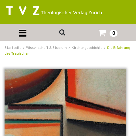
0
Startseite
Wissenschaft & Studium
Kirchengeschichte
Die Erfahrung
des Tragischen