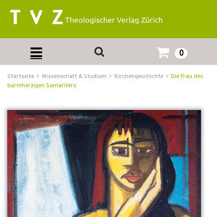
0
Startseite
Wissenschaft & Studium
Kirchengeschichte
Die Frau des
barmherzigen Samariters