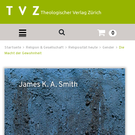
0
Startseite
Religion & Gesellschaft
Religiosität heute
Gender
Die
Macht der Gewohnheit