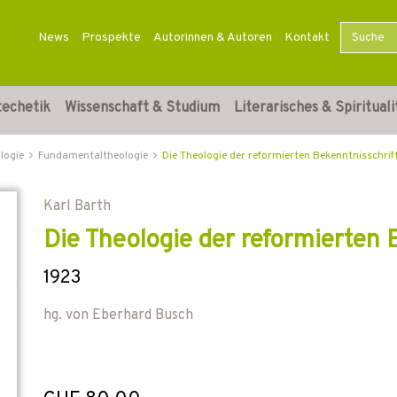
News
Prospekte
Autorinnen & Autoren
Kontakt
techetik
Wissenschaft & Studium
Literarisches & Spirituali
logie
Fundamentaltheologie
Die Theologie der reformierten Bekenntnisschrif
Karl Barth
Die Theologie der reformierten 
1923
hg. von
Eberhard Busch