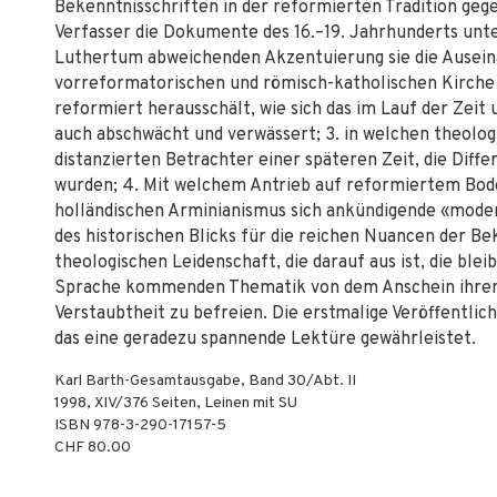
Bekenntnisschriften in der reformierten Tradition ge
Verfasser die Dokumente des 16.–19. Jahrhunderts unte
Luthertum abweichenden Akzentuierung sie die Ausein
vorreformatorischen und römisch-katholischen Kirche fü
reformiert herausschält, wie sich das im Lauf der Zeit
auch abschwächt und verwässert; 3. in welchen theolo
distanzierten Betrachter einer späteren Zeit, die Dif
wurden; 4. Mit welchem Antrieb auf reformiertem Bo
holländischen Arminianismus sich ankündigende «mode
des historischen Blicks für die reichen Nuancen der Be
theologischen Leidenschaft, die darauf aus ist, die ble
Sprache kommenden Thematik von dem Anschein ihrer 
Verstaubtheit zu befreien. Die erstmalige Veröffentlic
das eine geradezu spannende Lektüre gewährleistet.
Karl Barth-Gesamtausgabe, Band 30/Abt. II
1998
,
XIV/376
Seiten,
Leinen mit SU
ISBN
978-3-290-17157-5
CHF 80.00