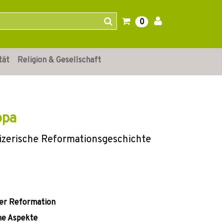
0
tät
Religion & Gesellschaft
opa
eizerische Reformationsgeschichte
her Reformation
che Aspekte