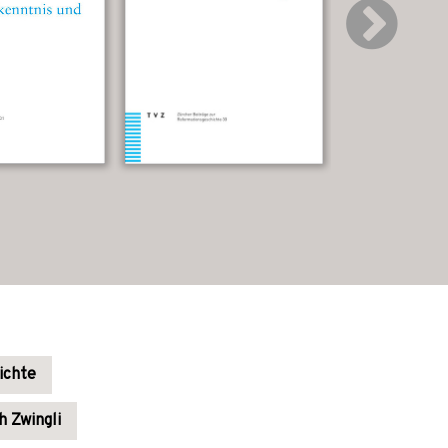
ichte
h Zwingli