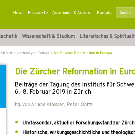
News
Prospekte
Autorinnen & Autoren
Kontakt
techetik
Wissenschaft & Studium
Literarisches & Spirituali
Literatur zu Huldrych Zwingli
Die Zürcher Reformation in Europa
Die Zürcher Reformation in Eur
Beiträge der Tagung des Instituts für Schw
6.–8. Februar 2019 in Zürich
hg. von
Ariane Albisser
,
Peter Opitz
Umfassender, aktueller Forschungsstand zur Zürc
Historische, wirkungsgeschichtliche und theologis