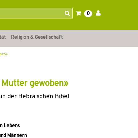
0
tät
Religion & Gesellschaft
oben»
r Mutter gewoben»
in der Hebräischen Bibel
en Lebens
 und Männern