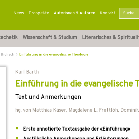
News
Prospekte
Autorinnen & Autoren
Kontakt
techetik
Wissenschaft & Studium
Literarisches & Spirituali
atholisch
Einführung in die evangelische Theologie
Karl Barth
Einführung in die evangelische 
Text und Anmerkungen
hg. von
Matthias Käser
,
Magdalene L. Frettlöh
,
Dominik
Erste annotierte Textausgabe der «Einführung»