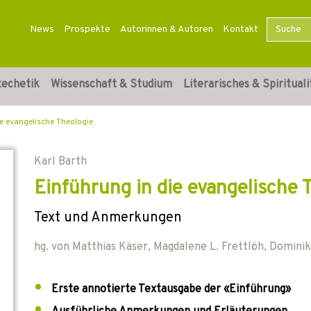
News
Prospekte
Autorinnen & Autoren
Kontakt
techetik
Wissenschaft & Studium
Literarisches & Spirituali
ie evangelische Theologie
Karl Barth
Einführung in die evangelische 
Text und Anmerkungen
hg. von
Matthias Käser
,
Magdalene L. Frettlöh
,
Dominik
Erste annotierte Textausgabe der «Einführung»