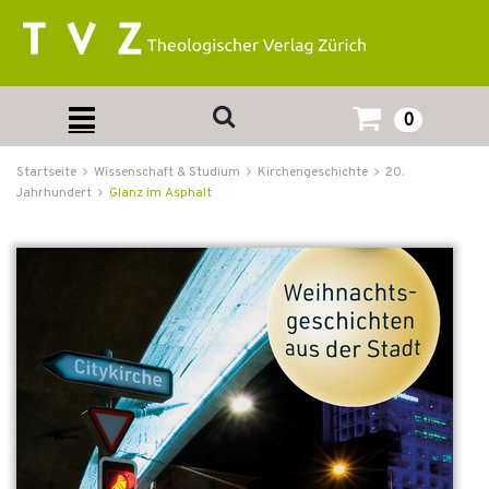
0
Startseite
Wissenschaft & Studium
Kirchengeschichte
20.
Jahrhundert
Glanz im Asphalt