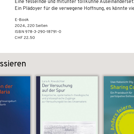
Eine fesselnde und mitunter tollkühne Auseinanderset
Ein Plädoyer für die verwegene Hoffnung, es könnte viel
E-Book
2024
,
220
Seiten
ISBN
978-3-290-18791-0
CHF 22.50
ssieren