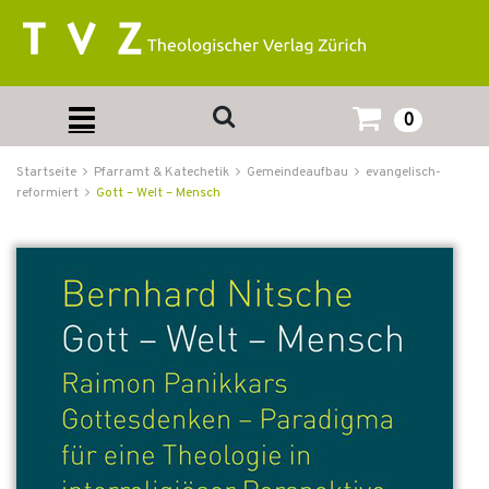
0
Startseite
Pfarramt & Katechetik
Gemeindeaufbau
evangelisch-
reformiert
Gott – Welt – Mensch