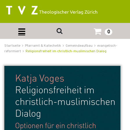
0
Startseite
Pfarramt & Katechetik
Gemeindeaufbau
evangelisch-
reformiert
Religionsfreiheit im christlich-muslimischen Dialog