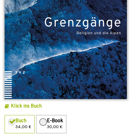
Klick ins Buch
Buch
E-Book
34,00 €
30,00 €