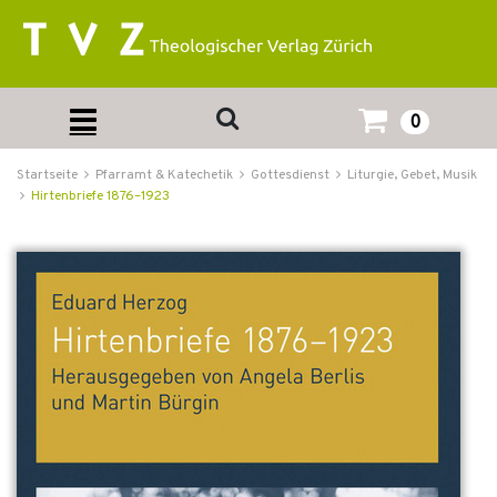
0
Startseite
Pfarramt & Katechetik
Gottesdienst
Liturgie, Gebet, Musik
Hirtenbriefe 1876–1923