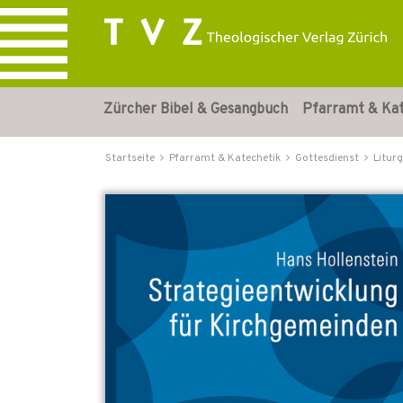
Zürcher Bibel & Gesangbuch
Pfarramt & Ka
Startseite
Pfarramt & Katechetik
Gottesdienst
Liturg