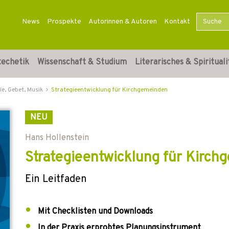
News
Prospekte
Autorinnen & Autoren
Kontakt
techetik
Wissenschaft & Studium
Literarisches & Spirituali
ie, Gebet, Musik
Strategieentwicklung für Kirchgemeinden
NEU
Hans Hollenstein
Strategieentwicklung für Kirch
Ein Leitfaden
Mit Checklisten und Downloads
In der Praxis erprobtes Planungsinstrument