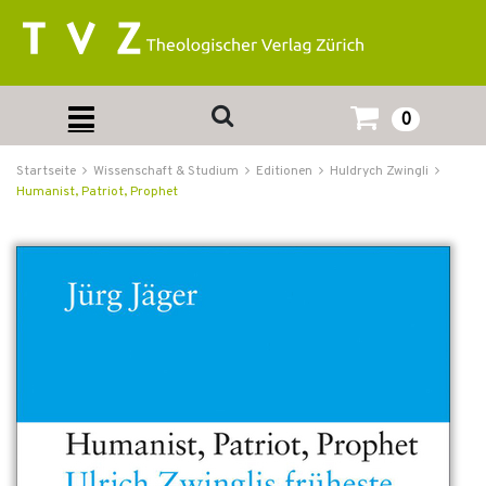
0
Startseite
Wissenschaft & Studium
Editionen
Huldrych Zwingli
Humanist, Patriot, Prophet