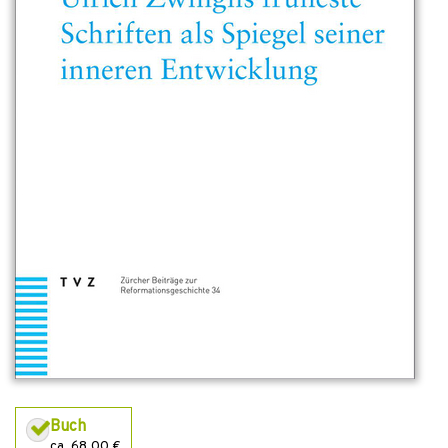
Buch
ca. 68,00 €