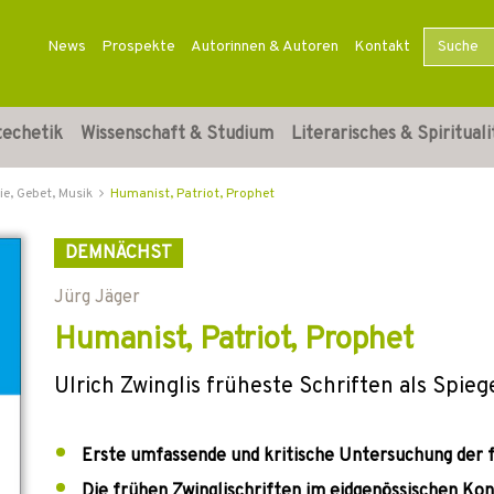
News
Prospekte
Autorinnen & Autoren
Kontakt
techetik
Wissenschaft & Studium
Literarisches & Spirituali
ie, Gebet, Musik
Humanist, Patriot, Prophet
DEMNÄCHST
Jürg Jäger
Humanist, Patriot, Prophet
Ulrich Zwinglis früheste Schriften als Spie
Erste umfassende und kritische Untersuchung der f
Die frühen Zwinglischriften im eidgenössischen Ko