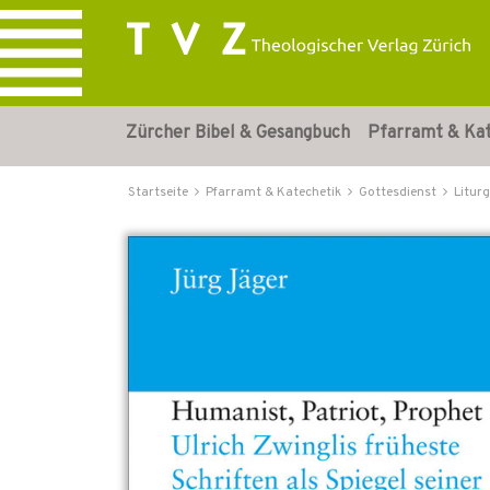
Zürcher Bibel & Gesangbuch
Pfarramt & Ka
Startseite
Pfarramt & Katechetik
Gottesdienst
Liturg