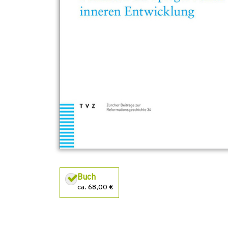
Buch
ca. 68,00 €