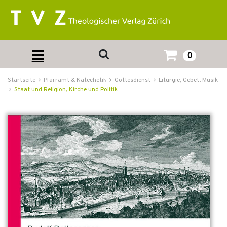
0
Startseite
Pfarramt & Katechetik
Gottesdienst
Liturgie, Gebet, Musik
Staat und Religion, Kirche und Politik