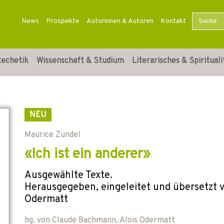
News
Prospekte
Autorinnen & Autoren
Kontakt
techetik
Wissenschaft & Studium
Literarisches & Spirituali
NEU
Maurice Zundel
«Ich ist ein anderer»
Ausgewählte Texte.
Herausgegeben, eingeleitet und übersetzt 
Odermatt
hg. von
Claude Bachmann
,
Alois Odermatt