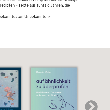
che Auseinandersetzung mit der Zentralfigur
edigten – Texte aus fünfzig Jahren, die
«bekanntesten Unbekannten».