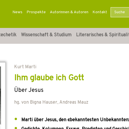
News
Prospekte
Autorinnen & Autoren
Kontakt
techetik
Wissenschaft & Studium
Literarisches & Spirituali
Kurt Marti
Ihm glaube ich Gott
Über Jesus
hg. von
Bigna Hauser
,
Andreas Mauz
Marti über Jesus, den «bekanntesten Unbekannten