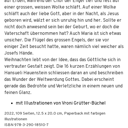
auf Erden, während der Chor der Engel tief und fest auf
einer grossen, weissen Wolke schläft. Auf einer Wolke
schläft auch der liebe Gott, aber in der Nacht, als Jesus
geboren wird, wälzt er sich unruhig hin und her. Sollte er
nicht doch anwesend sein bei der Geburt, wo er doch die
Vaterschaft übernommen hat? Auch Maria ist sich etwas
unsicher. Die Flügel des grossen Engels, der sie vor
einiger Zeit besucht hatte, waren nämlich viel weicher als
Josefs Hände.
Weihnachten lebt von der Idee, dass das Göttliche sich in
vertrauter Gestalt zeigt. Die 16 kurzen Erzählungen von
Hansueli Hauenstein schliessen daran an und beschreiben
das Wunder der Weltwerdung Gottes. Dabei erscheint
gerade das Bedrohte und Verletzliche in einem neuen und
feinen Glanz.
mit Illustrationen von Vroni Grütter-Büchel
2022
,
109
Seiten, 12.5 x 20.0 cm,
Paperback mit farbigen
Illustrationen
ISBN
978-3-290-18510-7