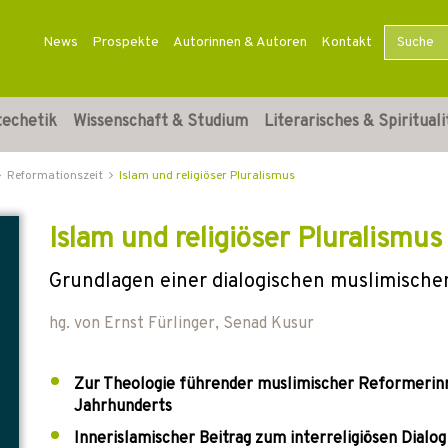
News
Prospekte
Autorinnen & Autoren
Kontakt
techetik
Wissenschaft & Studium
Literarisches & Spirituali
Reformationszeit
Islam und religiöser Pluralismus
Islam und religiöser Pluralismus
Grundlagen einer dialogischen muslimische
hg. von
Ernst Fürlinger
,
Senad Kusur
Zur Theologie führender muslimischer Reformerinn
Jahrhunderts
Innerislamischer Beitrag zum interreligiösen Dialog