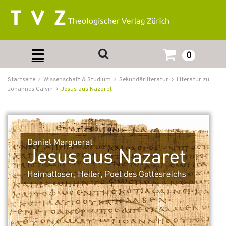
0
Startseite
Wissenschaft & Studium
Sekundärliteratur
Literatur zu
Johannes Calvin
Jesus aus Nazaret